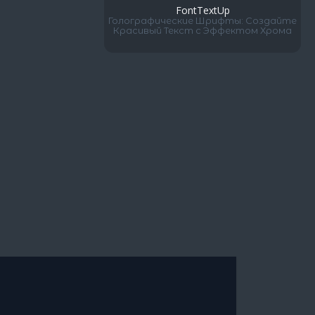
FontTextUp
Голографические Шрифты: Создайте
Красивый Текст с Эффектом Хрома