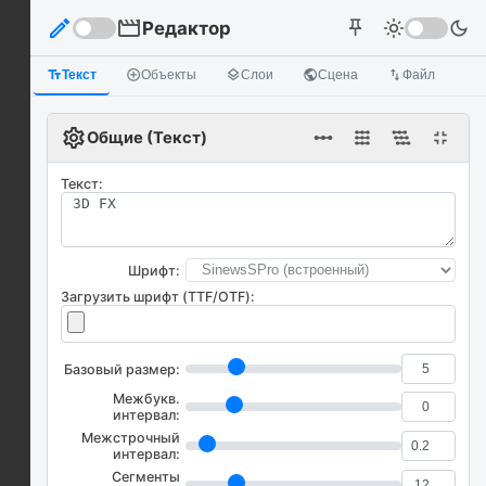
edit
movie
Редактор
light_mode
dark_mode
push_pin
text_fields
Текст
add_circle_outline
Объекты
layers
Слои
public
Сцена
import_export
Файл
settings
linear_scale
fullscreen_exit
Общие (Текст)
Текст:
Шрифт:
Загрузить шрифт (TTF/OTF):
Базовый размер:
Межбукв.
интервал:
Межстрочный
интервал:
Сегменты