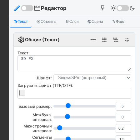
edit
movie
Редактор
light_mode
dark_mode
push_pin
text_fields
Текст
add_circle_outline
Объекты
layers
Слои
public
Сцена
import_export
Файл
settings
linear_scale
fullscreen_exit
Общие (Текст)
Текст:
Шрифт:
Загрузить шрифт (TTF/OTF):
Базовый размер:
Межбукв.
интервал:
Межстрочный
интервал:
Сегменты