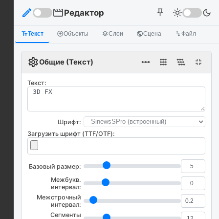
edit
movie
Редактор
light_mode
dark_mode
push_pin
text_fields
Текст
add_circle_outline
Объекты
layers
Слои
public
Сцена
import_export
Файл
settings
linear_scale
fullscreen_exit
Общие (Текст)
Текст:
Шрифт:
Загрузить шрифт (TTF/OTF):
Базовый размер:
Межбукв.
интервал:
Межстрочный
интервал:
Сегменты