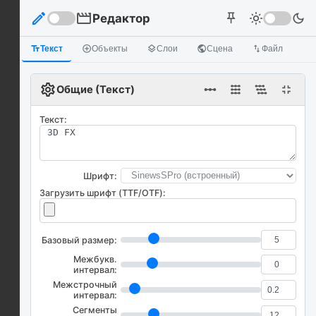
edit
movie
Редактор
light_mode
dark_mode
push_pin
text_fields
Текст
add_circle_outline
Объекты
layers
Слои
public
Сцена
import_export
Файл
settings
linear_scale
fullscreen_exit
Общие (Текст)
Текст:
Шрифт:
Загрузить шрифт (TTF/OTF):
Базовый размер:
Межбукв.
интервал:
Межстрочный
интервал:
Сегменты