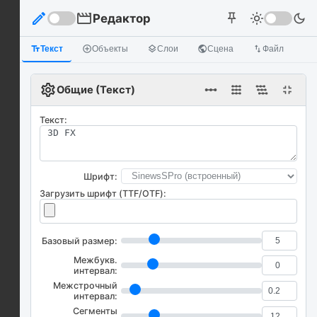
edit
movie
Редактор
light_mode
dark_mode
push_pin
text_fields
Текст
add_circle_outline
Объекты
layers
Слои
public
Сцена
import_export
Файл
settings
linear_scale
fullscreen_exit
Общие (Текст)
Текст:
Шрифт:
Загрузить шрифт (TTF/OTF):
Базовый размер:
Межбукв.
интервал:
Межстрочный
интервал:
Сегменты