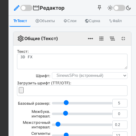
edit
movie
Редактор
light_mode
dark_mode
push_pin
text_fields
Текст
add_circle_outline
Объекты
layers
Слои
public
Сцена
import_export
Файл
settings
linear_scale
fullscreen_exit
Общие (Текст)
Текст:
Шрифт:
Загрузить шрифт (TTF/OTF):
Базовый размер:
Межбукв.
интервал:
Межстрочный
интервал:
Сегменты