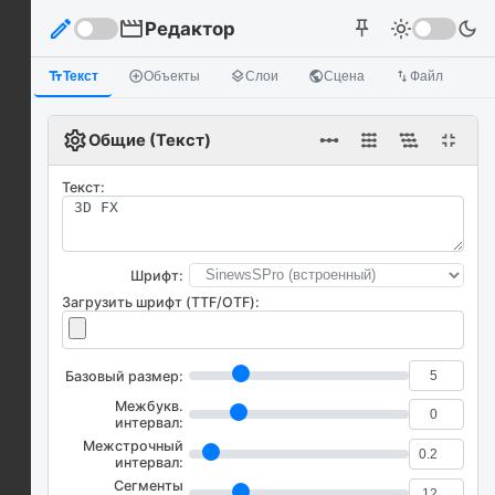
edit
movie
Редактор
light_mode
dark_mode
push_pin
text_fields
Текст
add_circle_outline
Объекты
layers
Слои
public
Сцена
import_export
Файл
settings
linear_scale
fullscreen_exit
Общие (Текст)
Текст:
Шрифт:
Загрузить шрифт (TTF/OTF):
Базовый размер:
Межбукв.
интервал:
Межстрочный
интервал:
Сегменты