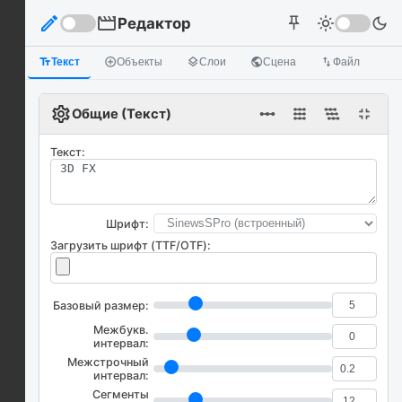
edit
movie
Редактор
light_mode
dark_mode
push_pin
text_fields
Текст
add_circle_outline
Объекты
layers
Слои
public
Сцена
import_export
Файл
settings
linear_scale
fullscreen_exit
Общие (Текст)
Текст:
Шрифт:
Загрузить шрифт (TTF/OTF):
Базовый размер:
Межбукв.
интервал:
Межстрочный
интервал:
Сегменты