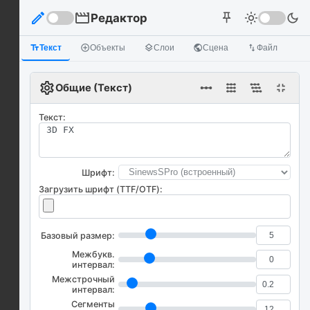
edit
movie
Редактор
light_mode
dark_mode
push_pin
text_fields
Текст
add_circle_outline
Объекты
layers
Слои
public
Сцена
import_export
Файл
settings
linear_scale
fullscreen_exit
Общие (Текст)
Текст:
Шрифт:
Загрузить шрифт (TTF/OTF):
Базовый размер:
Межбукв.
интервал:
Межстрочный
интервал:
Сегменты