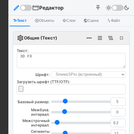
edit
movie
Редактор
light_mode
dark_mode
push_pin
text_fields
Текст
add_circle_outline
Объекты
layers
Слои
public
Сцена
import_export
Файл
settings
linear_scale
fullscreen_exit
Общие (Текст)
Текст:
Шрифт:
Загрузить шрифт (TTF/OTF):
Базовый размер:
Межбукв.
интервал:
Межстрочный
интервал:
Сегменты