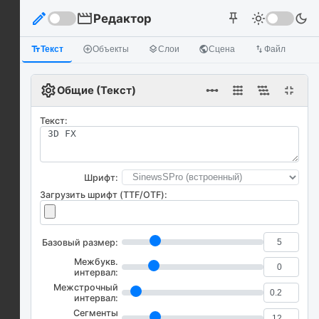
edit
movie
Редактор
light_mode
dark_mode
push_pin
text_fields
Текст
add_circle_outline
Объекты
layers
Слои
public
Сцена
import_export
Файл
settings
linear_scale
fullscreen_exit
Общие (Текст)
Текст:
Шрифт:
Загрузить шрифт (TTF/OTF):
Базовый размер:
Межбукв.
интервал:
Межстрочный
интервал:
Сегменты