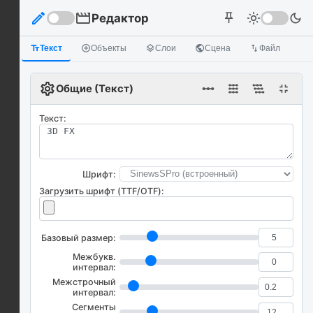
edit
movie
Редактор
light_mode
dark_mode
push_pin
text_fields
Текст
add_circle_outline
Объекты
layers
Слои
public
Сцена
import_export
Файл
settings
linear_scale
fullscreen_exit
Общие (Текст)
Текст:
Шрифт:
Загрузить шрифт (TTF/OTF):
Базовый размер:
Межбукв.
интервал:
Межстрочный
интервал:
Сегменты