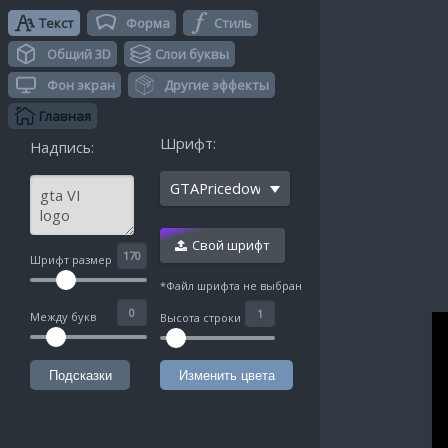
Текст
Форма
Стиль
Общий 3D
Слои буквы
Фон экран
Другие эффекты
Главная
Шрифт:
Надпись:
GTAPricedown
Свой шрифт
^
Шрифт размер
*Файл шрифта не выбран
Между букв
Высота строки
Подсказки
Изменить цвета