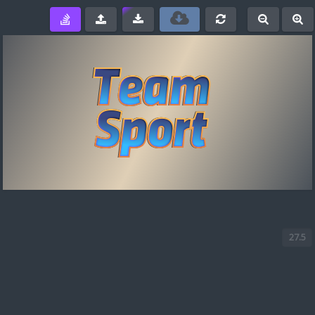
e
-
+