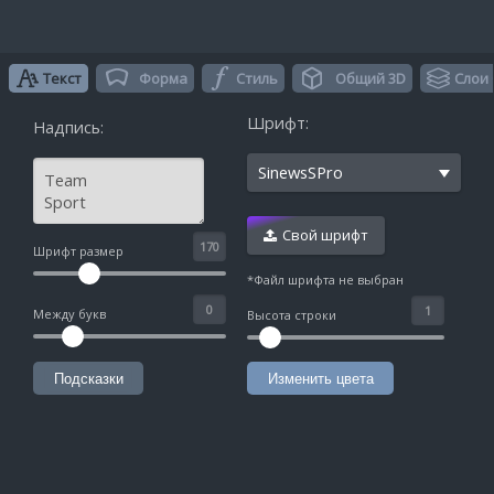
Текст
Форма
Стиль
Общий 3D
Слои
Шрифт:
Надпись:
SinewsSPro
Свой шрифт
^
Шрифт размер
*Файл шрифта не выбран
Между букв
Высота строки
Подсказки
Изменить цвета